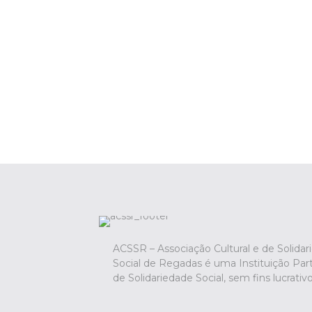
18 Novembro, 2024
Convocatória
Ler mais
ACSSR – Associação Cultural e de Solidar
Social de Regadas é uma Instituição Part
de Solidariedade Social, sem fins lucrativo