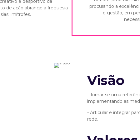
creativo e desportivo da
procurando a excelênci
to de ação abrange a freguesia
e gestão, em pe
ias limítrofes.
necess
Visão
- Tornar-se uma referênc
implementando as medida
- Articular e integrar pa
rede.