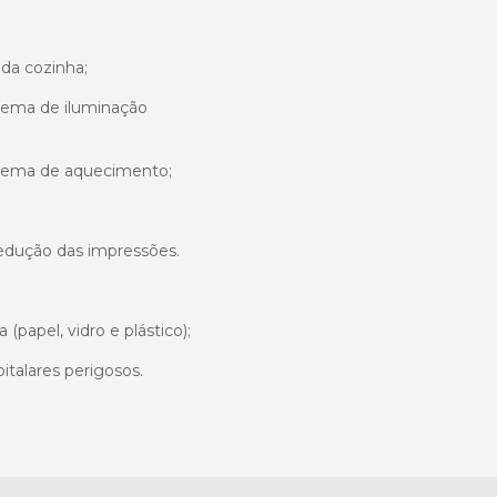
 da cozinha;
stema de iluminação
istema de aquecimento;
 redução das impressões.
(papel, vidro e plástico);
italares perigosos.