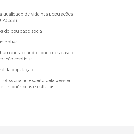
qualidade de vida nas populações
da ACSSR.
os de equidade social.
niciativa.
 humanos, criando condições para o
rmação contínua.
ral da população.
profissional e respeito pela pessoa
ais, económicas e culturais.